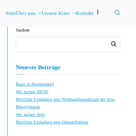
Start
Über uns
Unsere Kitas
Kontakt
merndorf-
Suchen
Suchen
Neueste Beiträge
Basar in Ammerndorf
Wir suchen DICH!
Herzliche Einladung zum Weihnachtsmarktcafé der Kita
Biber(t)bande
Wir suchen dich!
Herzliche Einladung zum Infonachmittag