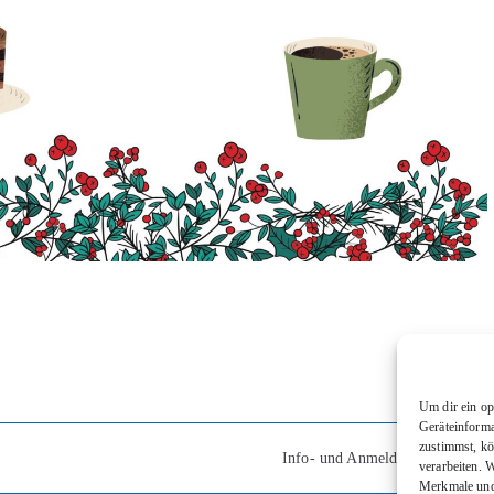
Um dir ein op
Geräteinforma
zustimmst, kö
Info- und Anmeldenachmittag
verarbeiten. 
Merkmale und 