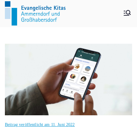
Evangelisch
Bibertbande, Pusteblume,
Sonnenblick und Tulipan
e
Kindertages
stätten
Ammerndor
f-
Großhabers
Beitrag veröffentlicht am
11. Juni 2022
dorf