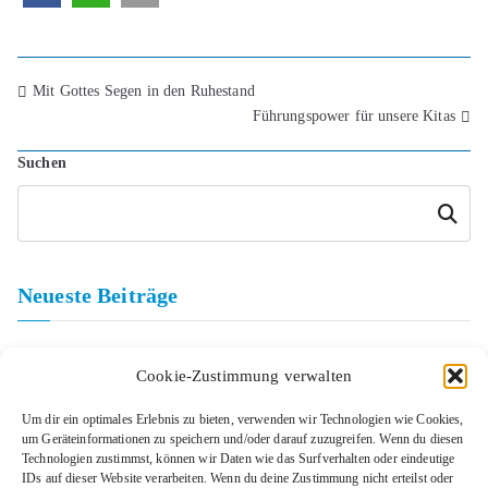
Mit Gottes Segen in den Ruhestand
Führungspower für unsere Kitas
Suchen
Suchen
Neueste Beiträge
Basar in Ammerndorf
Cookie-Zustimmung verwalten
Wir suchen DICH!
Herzliche Einladung zum Weihnachtsmarktcafé der Kita Biber(t)bande
Um dir ein optimales Erlebnis zu bieten, verwenden wir Technologien wie Cookies,
Wir suchen dich!
um Geräteinformationen zu speichern und/oder darauf zuzugreifen. Wenn du diesen
Technologien zustimmst, können wir Daten wie das Surfverhalten oder eindeutige
Herzliche Einladung zum Infonachmittag
IDs auf dieser Website verarbeiten. Wenn du deine Zustimmung nicht erteilst oder