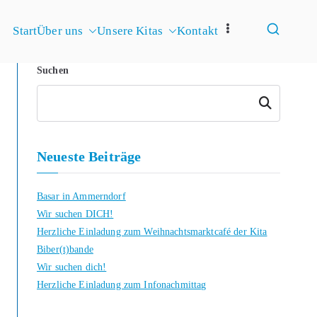
Start
Über uns
Unsere Kitas
Kontakt
merndorf-
Suchen
Suchen
Neueste Beiträge
Basar in Ammerndorf
Wir suchen DICH!
Herzliche Einladung zum Weihnachtsmarktcafé der Kita
Biber(t)bande
Wir suchen dich!
Herzliche Einladung zum Infonachmittag