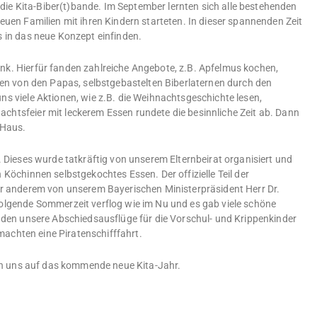
r die Kita-Biber(t)bande. Im September lernten sich alle bestehenden
euen Familien mit ihren Kindern starteten. In dieser spannenden Zeit
s in das neue Konzept einfinden.
nk. Hierfür fanden zahlreiche Angebote, z.B. Apfelmus kochen,
den von den Papas, selbstgebastelten Biberlaternen durch den
s viele Aktionen, wie z.B. die Weihnachtsgeschichte lesen,
htsfeier mit leckerem Essen rundete die besinnliche Zeit ab. Dann
 Haus.
. Dieses wurde tatkräftig von unserem Elternbeirat organisiert und
Köchinnen selbstgekochtes Essen. Der offizielle Teil der
er anderem von unserem Bayerischen Ministerpräsident Herr Dr.
olgende Sommerzeit verflog wie im Nu und es gab viele schöne
den unsere Abschiedsausflüge für die Vorschul- und Krippenkinder
 machten eine Piratenschifffahrt.
uen uns auf das kommende neue Kita-Jahr.