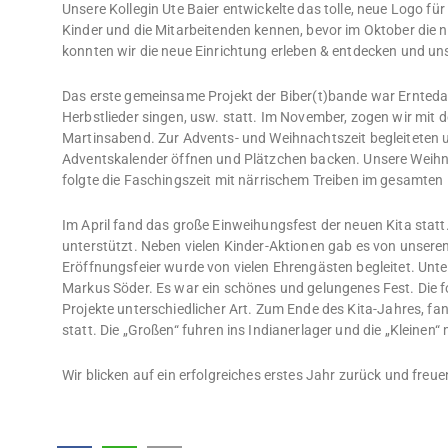
Unsere Kollegin Ute Baier entwickelte das tolle, neue Logo fü
Kinder und die Mitarbeitenden kennen, bevor im Oktober die n
konnten wir die neue Einrichtung erleben & entdecken und un
Das erste gemeinsame Projekt der Biber(t)bande war Ernteda
Herbstlieder singen, usw. statt. Im November, zogen wir mit 
Martinsabend. Zur Advents- und Weihnachtszeit begleiteten un
Adventskalender öffnen und Plätzchen backen. Unsere Weihnac
folgte die Faschingszeit mit närrischem Treiben im gesamten
Im April fand das große Einweihungsfest der neuen Kita statt
unterstützt. Neben vielen Kinder-Aktionen gab es von unseren 
Eröffnungsfeier wurde von vielen Ehrengästen begleitet. Unt
Markus Söder. Es war ein schönes und gelungenes Fest. Die f
Projekte unterschiedlicher Art.
Zum Ende des Kita-Jahres, fan
statt. Die „Großen“ fuhren ins Indianerlager und die „Kleinen“
Wir blicken auf ein erfolgreiches erstes Jahr zurück und fre